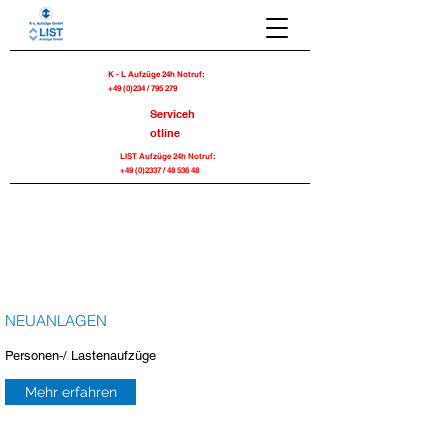
K - L Aufzüge 24h Notruf:
+49 (0)234 / 795 279
Serviceh
otline
LIST Aufzüge 24h Notruf:
+49 (0)2337
/
48 536 48
NEUANLAGEN
Personen-/ Lastenaufzüge
Mehr erfahren